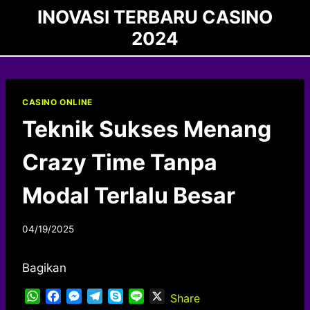
Skip
INOVASI TERBARU CASINO
to
2024
content
CASINO ONLINE
Teknik Sukses Menang
Crazy Time Tanpa
Modal Terlalu Besar
04/19/2025
Bagikan
W
F
M
T
S
L
X
Share