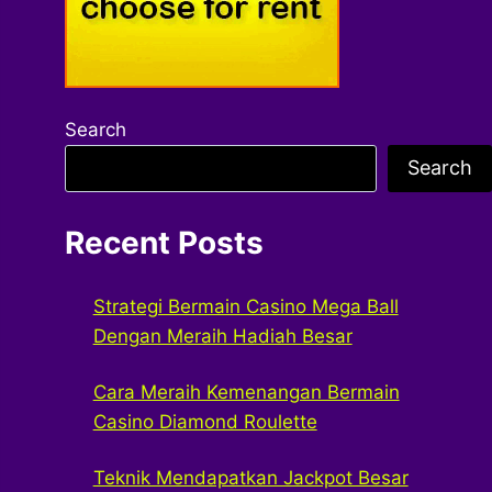
Search
Search
Recent Posts
Strategi Bermain Casino Mega Ball
Dengan Meraih Hadiah Besar
Cara Meraih Kemenangan Bermain
Casino Diamond Roulette
Teknik Mendapatkan Jackpot Besar