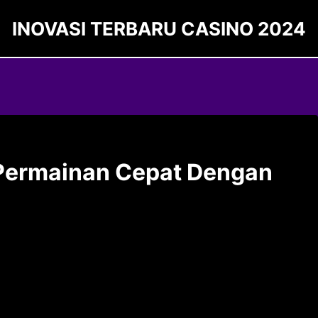
INOVASI TERBARU CASINO 2024
– Permainan Cepat Dengan