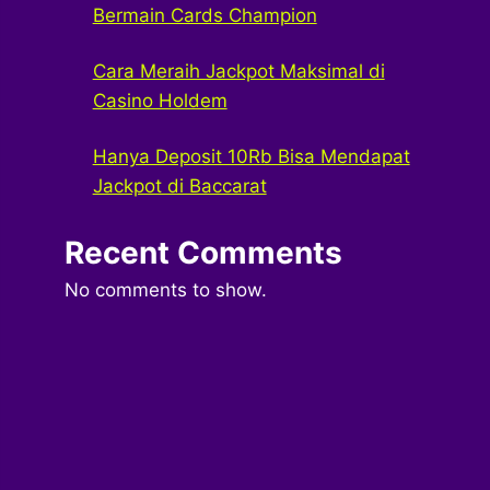
Bermain Cards Champion
Cara Meraih Jackpot Maksimal di
Casino Holdem
Hanya Deposit 10Rb Bisa Mendapat
Jackpot di Baccarat
Recent Comments
No comments to show.