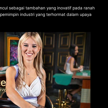
ncul sebagai tambahan yang inovatif pada ranah
 pemimpin industri yang terhormat dalam upaya