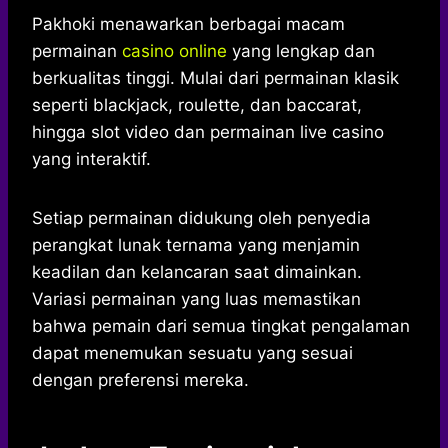
Pakhoki menawarkan berbagai macam
permainan
casino online
yang lengkap dan
berkualitas tinggi. Mulai dari permainan klasik
seperti blackjack, roulette, dan baccarat,
hingga slot video dan permainan live casino
yang interaktif.
Setiap permainan didukung oleh penyedia
perangkat lunak ternama yang menjamin
keadilan dan kelancaran saat dimainkan.
Variasi permainan yang luas memastikan
bahwa pemain dari semua tingkat pengalaman
dapat menemukan sesuatu yang sesuai
dengan preferensi mereka.