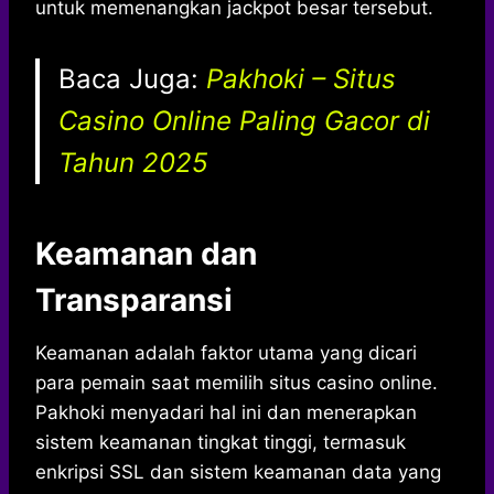
untuk memenangkan jackpot besar tersebut.
Baca Juga:
Pakhoki – Situs
Casino Online Paling Gacor di
Tahun 2025
Keamanan dan
Transparansi
Keamanan adalah faktor utama yang dicari
para pemain saat memilih situs casino online.
Pakhoki menyadari hal ini dan menerapkan
sistem keamanan tingkat tinggi, termasuk
enkripsi SSL dan sistem keamanan data yang