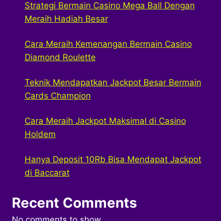
Strategi Bermain Casino Mega Ball Dengan
Meraih Hadiah Besar
Cara Meraih Kemenangan Bermain Casino
Diamond Roulette
Teknik Mendapatkan Jackpot Besar Bermain
Cards Champion
Cara Meraih Jackpot Maksimal di Casino
Holdem
Hanya Deposit 10Rb Bisa Mendapat Jackpot
di Baccarat
Recent Comments
No comments to show.