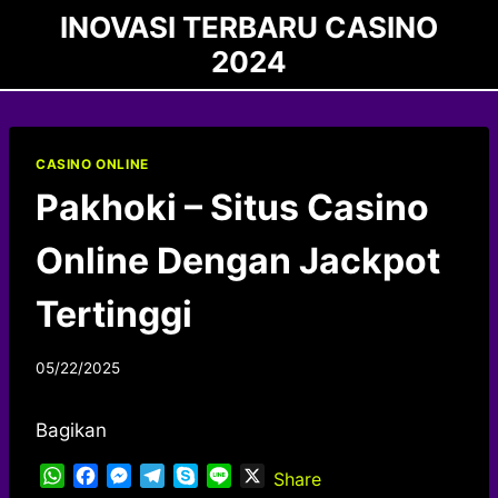
Skip
INOVASI TERBARU CASINO
to
2024
content
CASINO ONLINE
Pakhoki – Situs Casino
Online Dengan Jackpot
Tertinggi
05/22/2025
Bagikan
W
F
M
T
S
L
X
Share