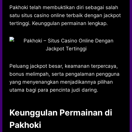
h
a
e
e
k
i
a
c
s
l
y
n
Pakhoki telah membuktikan diri sebagai salah
t
e
s
e
p
e
satu situs casino online terbaik dengan jackpot
s
b
e
g
e
tertinggi. Keunggulan permainan lengkap.
A
o
n
r
p
o
g
a
p
k
e
m
r
Peluang jackpot besar, keamanan terpercaya,
bonus melimpah, serta pengalaman pengguna
yang menyenangkan menjadikannya pilihan
utama bagi para pencinta judi daring.
Keunggulan Permainan di
Pakhoki