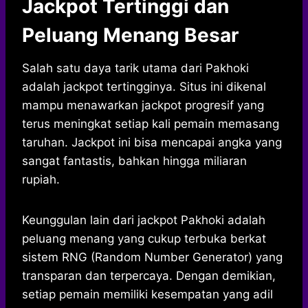
Jackpot Tertinggi dan
Peluang Menang Besar
Salah satu daya tarik utama dari Pakhoki
adalah jackpot tertingginya. Situs ini dikenal
mampu menawarkan jackpot progresif yang
terus meningkat setiap kali pemain memasang
taruhan. Jackpot ini bisa mencapai angka yang
sangat fantastis, bahkan hingga miliaran
rupiah.
Keunggulan lain dari jackpot Pakhoki adalah
peluang menang yang cukup terbuka berkat
sistem RNG (Random Number Generator) yang
transparan dan terpercaya. Dengan demikian,
setiap pemain memiliki kesempatan yang adil