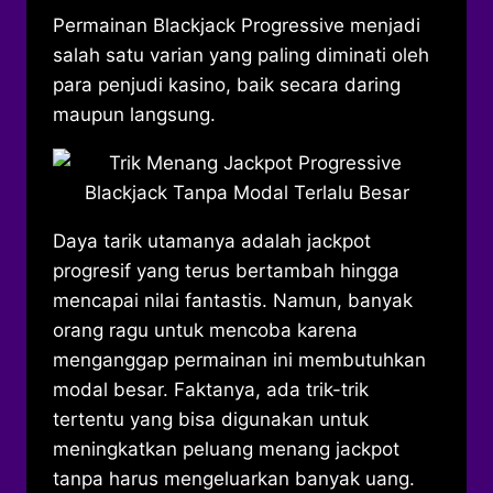
Permainan Blackjack Progressive menjadi
salah satu varian yang paling diminati oleh
para penjudi kasino, baik secara daring
maupun langsung.
Daya tarik utamanya adalah jackpot
progresif yang terus bertambah hingga
mencapai nilai fantastis. Namun, banyak
orang ragu untuk mencoba karena
menganggap permainan ini membutuhkan
modal besar. Faktanya, ada trik-trik
tertentu yang bisa digunakan untuk
meningkatkan peluang menang jackpot
tanpa harus mengeluarkan banyak uang.