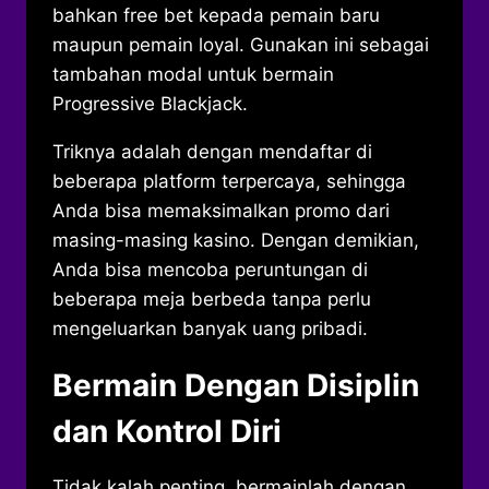
bahkan free bet kepada pemain baru
maupun pemain loyal. Gunakan ini sebagai
tambahan modal untuk bermain
Progressive Blackjack.
Triknya adalah dengan mendaftar di
beberapa platform terpercaya, sehingga
Anda bisa memaksimalkan promo dari
masing-masing kasino. Dengan demikian,
Anda bisa mencoba peruntungan di
beberapa meja berbeda tanpa perlu
mengeluarkan banyak uang pribadi.
Bermain Dengan Disiplin
dan Kontrol Diri
Tidak kalah penting, bermainlah dengan