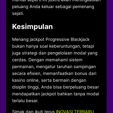
peluang Anda keluar sebagai pemenang
sejati.
Kesimpulan
Menang jackpot Progressive Blackjack
bukan hanya soal keberuntungan, tetapi
juga strategi dan pengelolaan modal yang
cerdas. Dengan memahami sistem
permainan, mengatur taruhan sampingan
secara efisien, memanfaatkan bonus dari
kasino online, serta bermain dengan
disiplin tinggi, Anda bisa berpeluang besar
mendapatkan jackpot bahkan tanpa modal
terlalu besar.
Simak dan ikuti terus
INOVASI TERBARU