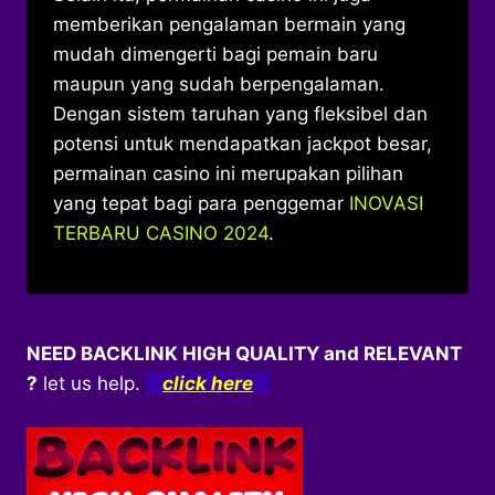
memberikan pengalaman bermain yang
mudah dimengerti bagi pemain baru
maupun yang sudah berpengalaman.
Dengan sistem taruhan yang fleksibel dan
potensi untuk mendapatkan jackpot besar,
permainan casino ini merupakan pilihan
yang tepat bagi para penggemar
INOVASI
TERBARU CASINO 2024
.
NEED BACKLINK HIGH QUALITY and RELEVANT
?
let us help.
click here