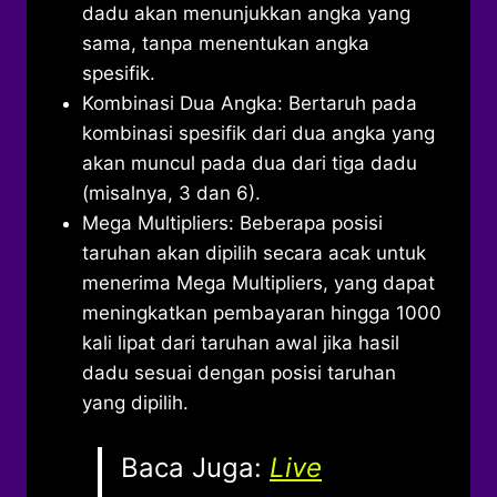
dadu akan menunjukkan angka yang
sama, tanpa menentukan angka
spesifik.
Kombinasi Dua Angka: Bertaruh pada
kombinasi spesifik dari dua angka yang
akan muncul pada dua dari tiga dadu
(misalnya, 3 dan 6).
Mega Multipliers: Beberapa posisi
taruhan akan dipilih secara acak untuk
menerima Mega Multipliers, yang dapat
meningkatkan pembayaran hingga 1000
kali lipat dari taruhan awal jika hasil
dadu sesuai dengan posisi taruhan
yang dipilih.
Baca Juga:
Live