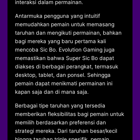
interaksi dalam permainan.
Antarmuka pengguna yang intuitif
memudahkan pemain untuk memasang
taruhan dan mengikuti permainan, bahkan
bagi mereka yang baru pertama kali
mencoba Sic Bo. Evolution Gaming juga
memastikan bahwa Super Sic Bo dapat
diakses di berbagai perangkat, termasuk
desktop, tablet, dan ponsel. Sehingga
pemain dapat menikmati permainan ini
kapan saja dan di mana saja.
Berbagai tipe taruhan yang tersedia
memberikan fleksibilitas bagi pemain untuk
memilih berdasarkan preferensi dan
strategi mereka. Dari taruhan besar/kecil
hingga taruhan triple spesifik, pemain