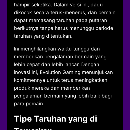
hampir seketika. Dalam versi ini, dadu
dikocok secara terus-menerus, dan pemain
dapat memasang taruhan pada putaran
berikutnya tanpa harus menunggu periode
taruhan yang ditentukan.
Ini menghilangkan waktu tunggu dan
memberikan pengalaman bermain yang
lebih cepat dan lebih lancar. Dengan
inovasi ini, Evolution Gaming menunjukkan
komitmennya untuk terus meningkatkan
produk mereka dan memberikan
pengalaman bermain yang lebih baik bagi
para pemain.
Tipe Taruhan yang di