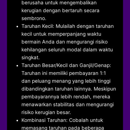
berusaha untuk mengembalikan
kerugian dengan bertaruh secara
sembrono.
Taruhan Kecil: Mulailah dengan taruhan
kecil untuk memperpanjang waktu
bermain Anda dan mengurangi risiko
kehilangan seluruh modal dalam waktu
singkat.
Taruhan Besar/Kecil dan Ganjil/Genap:
Taruhan ini memiliki pembayaran 1:1
dan peluang menang yang lebih tinggi
dibandingkan taruhan lainnya. Meskipun
pembayarannya lebih rendah, mereka
menawarkan stabilitas dan mengurangi
risiko kerugian besar.
Kombinasi Taruhan: Cobalah untuk
memasang taruhan pada beberapa