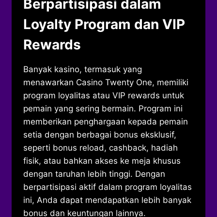
Berpartisipasi dalam
Loyalty Program dan VIP
Rewards
Banyak kasino, termasuk yang
menawarkan Casino Twenty One, memiliki
program loyalitas atau VIP rewards untuk
pemain yang sering bermain. Program ini
memberikan penghargaan kepada pemain
setia dengan berbagai bonus eksklusif,
seperti bonus reload, cashback, hadiah
fisik, atau bahkan akses ke meja khusus
dengan taruhan lebih tinggi. Dengan
berpartisipasi aktif dalam program loyalitas
ini, Anda dapat mendapatkan lebih banyak
bonus dan keuntungan lainnya.