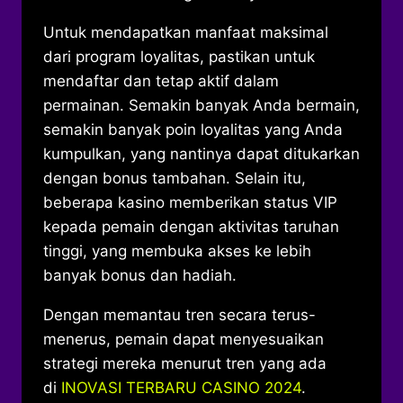
Untuk mendapatkan manfaat maksimal
dari program loyalitas, pastikan untuk
mendaftar dan tetap aktif dalam
permainan. Semakin banyak Anda bermain,
semakin banyak poin loyalitas yang Anda
kumpulkan, yang nantinya dapat ditukarkan
dengan bonus tambahan. Selain itu,
beberapa kasino memberikan status VIP
kepada pemain dengan aktivitas taruhan
tinggi, yang membuka akses ke lebih
banyak bonus dan hadiah.
Dengan memantau tren secara terus-
menerus, pemain dapat menyesuaikan
strategi mereka menurut tren yang ada
di
INOVASI TERBARU CASINO 2024
.