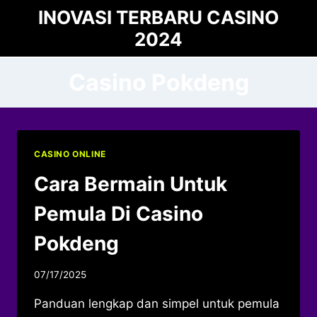
Skip
INOVASI TERBARU CASINO
to
2024
content
Casino Pokdeng
CASINO ONLINE
Cara Bermain Untuk
Pemula Di Casino
Pokdeng
07/17/2025
Panduan lengkap dan simpel untuk pemula