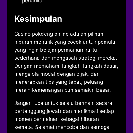
penarikan.
Kesimpulan
Casino pokdeng online adalah pilihan
hiburan menarik yang cocok untuk pemula
yang ingin belajar permainan kartu
sederhana dan mengasah strategi mereka.
Dengan memahami langkah-langkah dasar,
mengelola modal dengan bijak, dan
menerapkan tips yang tepat, peluang
meraih kemenangan pun semakin besar.
Jangan lupa untuk selalu bermain secara
bertanggung jawab dan menikmati setiap
momen permainan sebagai hiburan
semata. Selamat mencoba dan semoga