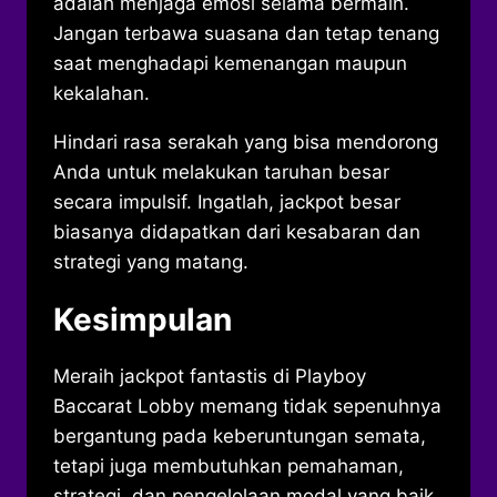
adalah menjaga emosi selama bermain.
Jangan terbawa suasana dan tetap tenang
saat menghadapi kemenangan maupun
kekalahan.
Hindari rasa serakah yang bisa mendorong
Anda untuk melakukan taruhan besar
secara impulsif. Ingatlah, jackpot besar
biasanya didapatkan dari kesabaran dan
strategi yang matang.
Kesimpulan
Meraih jackpot fantastis di Playboy
Baccarat Lobby memang tidak sepenuhnya
bergantung pada keberuntungan semata,
tetapi juga membutuhkan pemahaman,
strategi, dan pengelolaan modal yang baik.