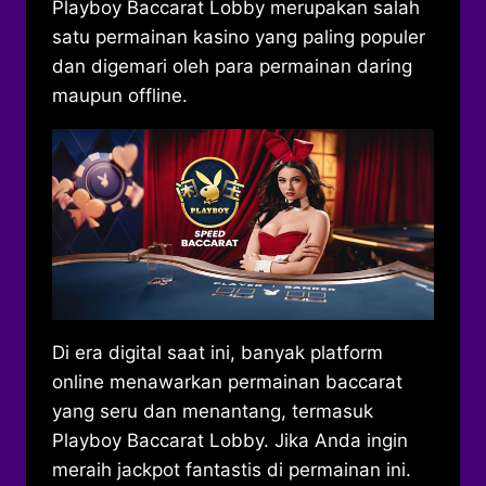
Playboy Baccarat Lobby merupakan salah
satu permainan kasino yang paling populer
dan digemari oleh para permainan daring
maupun offline.
Di era digital saat ini, banyak platform
online menawarkan permainan baccarat
yang seru dan menantang, termasuk
Playboy Baccarat Lobby. Jika Anda ingin
meraih jackpot fantastis di permainan ini.