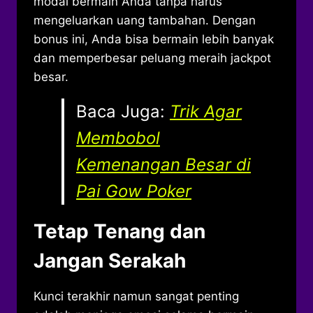
modal bermain Anda tanpa harus
mengeluarkan uang tambahan. Dengan
bonus ini, Anda bisa bermain lebih banyak
dan memperbesar peluang meraih jackpot
besar.
Baca Juga:
Trik Agar
Membobol
Kemenangan Besar di
Pai Gow Poker
Tetap Tenang dan
Jangan Serakah
Kunci terakhir namun sangat penting