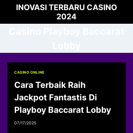
Skip
INOVASI TERBARU CASINO
to
2024
content
Casino Playboy Baccarat
Lobby
CASINO ONLINE
Cara Terbaik Raih
Jackpot Fantastis Di
Playboy Baccarat Lobby
07/17/2025