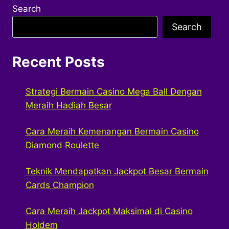
Search
Search
Recent Posts
Strategi Bermain Casino Mega Ball Dengan
Meraih Hadiah Besar
Cara Meraih Kemenangan Bermain Casino
Diamond Roulette
Teknik Mendapatkan Jackpot Besar Bermain
Cards Champion
Cara Meraih Jackpot Maksimal di Casino
Holdem