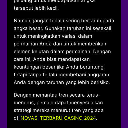
peluang untuk mendapatkan angka
tersebut lebih kecil.
Namun, jangan terlalu sering bertaruh pada
angka besar. Gunakan taruhan ini sesekali
untuk meningkatkan variasi dalam
permainan Anda dan untuk memberikan
elemen kejutan dalam permainan. Dengan
cara ini, Anda bisa mendapatkan
keuntungan besar jika Anda beruntung,
tetapi tanpa terlalu membebani anggaran
Anda dengan taruhan yang lebih berisiko.
Dengan memantau tren secara terus-
menerus, pemain dapat menyesuaikan
strategi mereka menurut tren yang ada
di
INOVASI TERBARU CASINO 2024
.