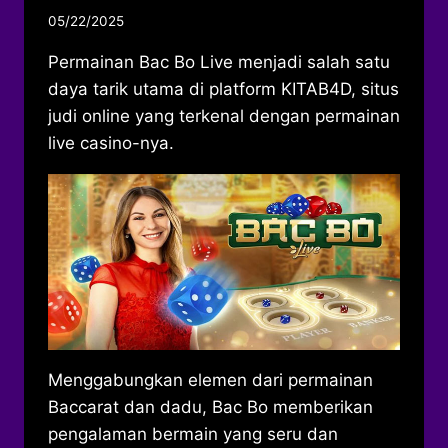
05/22/2025
Permainan Bac Bo Live menjadi salah satu
daya tarik utama di platform KITAB4D, situs
judi online yang terkenal dengan permainan
live casino-nya.
Menggabungkan elemen dari permainan
Baccarat dan dadu, Bac Bo memberikan
pengalaman bermain yang seru dan