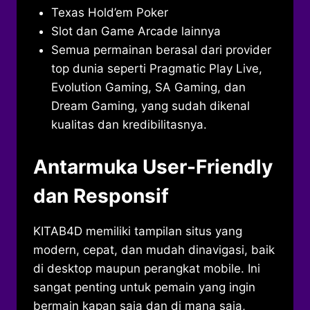
Texas Hold’em Poker
Slot dan Game Arcade lainnya
Semua permainan berasal dari provider
top dunia seperti Pragmatic Play Live,
Evolution Gaming, SA Gaming, dan
Dream Gaming, yang sudah dikenal
kualitas dan kredibilitasnya.
Antarmuka User-Friendly
dan Responsif
KITAB4D memiliki tampilan situs yang
modern, cepat, dan mudah dinavigasi, baik
di desktop maupun perangkat mobile. Ini
sangat penting untuk pemain yang ingin
bermain kapan saja dan di mana saja,