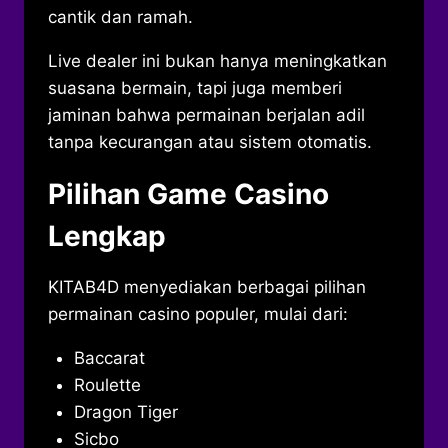
cantik dan ramah.
Live dealer ini bukan hanya meningkatkan
suasana bermain, tapi juga memberi
jaminan bahwa permainan berjalan adil
tanpa kecurangan atau sistem otomatis.
Pilihan Game Casino
Lengkap
KITAB4D menyediakan berbagai pilihan
permainan casino populer, mulai dari:
Baccarat
Roulette
Dragon Tiger
Sicbo