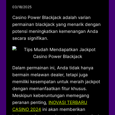
03/18/2025
Casino Power Blackjack adalah varian
permainan blackjack yang menarik dengan
potensi meningkatkan kemenangan Anda
secara signifikan.
Dalam permainan ini, Anda tidak hanya
bermain melawan dealer, tetapi juga
memiliki kesempatan untuk meraih jackpot
dengan memanfaatkan fitur khusus.
Meskipun keberuntungan memegang
peranan penting,
INOVASI TERBARU
CASINO 2024
ini akan memberikan