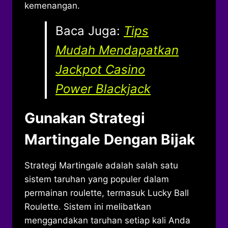
kemenangan.
Baca Juga:
Tips
Mudah Mendapatkan
Jackpot Casino
Power Blackjack
Gunakan Strategi
Martingale Dengan Bijak
Strategi Martingale adalah salah satu
sistem taruhan yang populer dalam
permainan roulette, termasuk Lucky Ball
Roulette. Sistem ini melibatkan
menggandakan taruhan setiap kali Anda