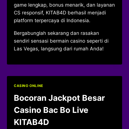
game lengkap, bonus menarik, dan layanan
CS responsif, KITAB4D berhasil menjadi
platform terpercaya di Indonesia.
Bergabunglah sekarang dan rasakan
sendiri sensasi bermain casino seperti di
Las Vegas, langsung dari rumah Anda!
CASINO ONLINE
Bocoran Jackpot Besar
Casino Bac Bo Live
KITAB4D