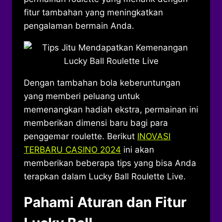
fitur tambahan yang meningkatkan
pengalaman bermain Anda.
Dengan tambahan bola keberuntungan
yang memberi peluang untuk
memenangkan hadiah ekstra, permainan ini
memberikan dimensi baru bagi para
penggemar roulette. Berikut
INOVASI
TERBARU CASINO 2024
ini akan
memberikan beberapa tips yang bisa Anda
terapkan dalam Lucky Ball Roulette Live.
Pahami Aturan dan Fitur